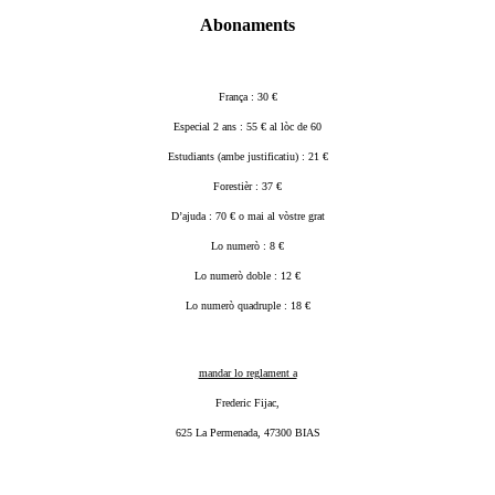
Abonaments
França : 30 €
Especial 2 ans : 55 € al lòc de 60
Estudiants (ambe justificatiu) : 21 €
Forestièr : 37 €
D’ajuda : 70 € o mai al vòstre grat
Lo numerò : 8 €
Lo numerò doble : 12 €
Lo numerò quadruple : 18 €
mandar lo reglament a
Frederic Fijac,
625 La Permenada, 47300 BIAS