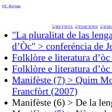
OC Revista
"La pluralitat de las lenga
d’Òc" > conferéncia de J
Folklòre e literatura d’ò
Folklòre e literatura d’ò
Manifèste (7) > Quim Mon
Francfòrt (2007)
Manifèste (6) > De la len