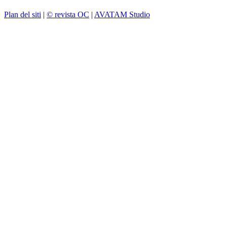
Plan del siti
|
© revista OC
|
AVATAM Studio