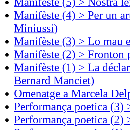
Manifèste (5) > Nòstra l
Manifèste (4) > Per un ar
Miniussi)
Manifèste (3) > Lo mau e
Manifèste (2) > Fronton 
Manifèste (1) > La décla
Bernard Manciet)
Omenatge a Marcela Delp
Performança poetica (3)
Performança poetica (2)