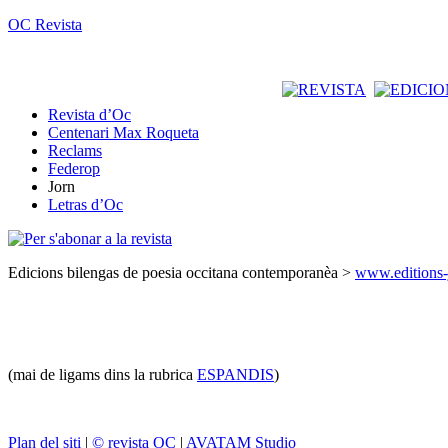
OC Revista
Revista d’Oc
Centenari Max Roqueta
Reclams
Federop
Jorn
Letras d’Oc
Edicions bilengas de poesia occitana contemporanèa >
www.editions-
(mai de ligams dins la rubrica
ESPANDIS
)
Plan del siti
|
© revista OC
|
AVATAM Studio