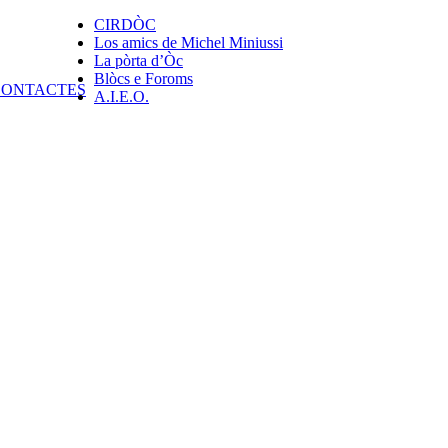
CIRDÒC
Los amics de Michel Miniussi
La pòrta d’Òc
Blòcs e Foroms
A.I.E.O.