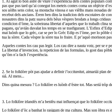
1. Ai agut lo bon astre de viure l’experiéncia dels contes populars co
pas que pus tard qu’ai conegut los meteis contes coma un objècte d’est
sos uòlhs sens color, sa mostacha vinosa e sas vièlhs mans nosadas de b
recebut dels ancians. Èrem ben dins la tradicion dels escotaires de co
nosautres dins la patz suava dels bèus vèspres brodats a longs cridaus 
condicion d’òme, la sobeirana libertat d’aqueles que lo trabalh clina s
pagans, qu’avián davalat los temps en se trasfigurant. L’Esfinx d’Edi
mai luònh que lo grèc, car se per lo Grèc Edip es l’òme, per lo pòble 
tua la sòrre. Cada vèspre la sòrre tua lo fraire. E pr’aquò morisson pas 
Aqueles contes los cau pas legir. Los cau dire a nauta votz, per se e p
La libertat d’invencion, la repeticion de las formulas, lo gost dau pòb
qu’òm n’a fach l’experiéncia.
2. Se lo folklòre pòt pas ajudar a definir
l’occitanitat
, aimariái plan d
siá. Al mens...
Dins quina mesura ? Lo folklòre es luònh d’èstre tot. Mas seriá tròp de
3. Lo folklòre irlandés m’a benlèu mai influençat que lo folklòre occit
Lo folklòre d’òc a banhat lo rasigum de ma cultura. Mas son òbra es es