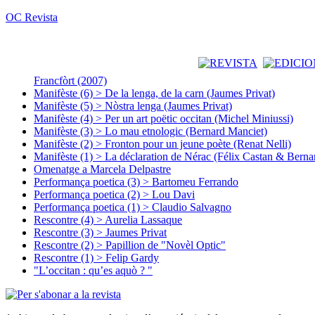
OC Revista
Francfòrt (2007)
Manifèste (6) > De la lenga, de la carn (Jaumes Privat)
Manifèste (5) > Nòstra lenga (Jaumes Privat)
Manifèste (4) > Per un art poëtic occitan (Michel Miniussi)
Manifèste (3) > Lo mau etnologic (Bernard Manciet)
Manifèste (2) > Fronton pour un jeune poète (Renat Nelli)
Manifèste (1) > La déclaration de Nérac (Félix Castan & Berna
Omenatge a Marcela Delpastre
Performança poetica (3) > Bartomeu Ferrando
Performança poetica (2) > Lou Davi
Performança poetica (1) > Claudio Salvagno
Rescontre (4) > Aurelia Lassaque
Rescontre (3) > Jaumes Privat
Rescontre (2) > Papillion de "Novèl Optic"
Rescontre (1) > Felip Gardy
"L’occitan : qu’es aquò ? "