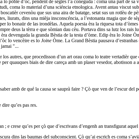
ma lo pòble d’òc, pendent de sègles l’a coneguda : coma una part de sa 
udi, coma lo material d’una sciéncia etnologica. Avent antau viscut sub
oscatièr cevenòu que sus una aira de batatge, setat sus un rotlèu de pèir
ntes, liurats, dins una mièja insconscéncia, a l’estonanta magia que de 
per lo bonaür de las irondèlas. Aquela poesia èra la riquesa tota d’òmes 
empre deus la tèrra e que sòmian dau cèu. Portava dins sa lutz los rais l
p èra devenguda la granda Bèstia de la testa d’òme. Edip èra lo Joine Òm
d’òc lo vencèire es lo
Joine
Òme. La Grand Bèstia pausava d’estranhas que
jamai "...
er los autres, que procedisson d’un art orau coma lo teatre vertadièr que
le per quauques biais de dire careça amb un plaser vesedor, abotisson a a
e saber amb de qué la causa se sauprà faire ? Çò que ven de l’escur del
 dire qu’es pas res.
an ; e crese qu’es per çò que d’escrivans d’engenh an transfigurat aquel 
cura dins las baumas del subconscient. Çò qu’ai escrich es coma s’aviái