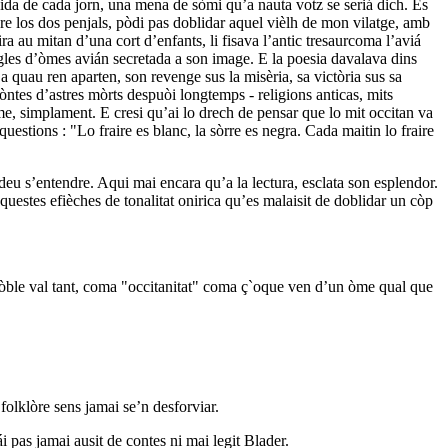
vida de cada jorn, una mena de sòmi qu’a nauta votz se seriá dich. Es
re los dos penjals, pòdi pas doblidar aquel vièlh de mon vilatge, amb
a au mitan d’una cort d’enfants, li fisava l’antic tresaurcoma l’aviá
sègles d’òmes avián secretada a son image. E la poesia davalava dins
a quau ren aparten, son revenge sus la misèria, sa victòria sus sa
uòntes d’astres mòrts despuòi longtemps - religions anticas, mits
e, simplament. E cresi qu’ai lo drech de pensar que lo mit occitan va
stions : "Lo fraire es blanc, la sòrre es negra. Cada maitin lo fraire
 deu s’entendre. Aqui mai encara qu’a la lectura, esclata son esplendor.
questes efièches de tonalitat onirica qu’es malaisit de doblidar un còp
 pòble val tant, coma "occitanitat" coma ç`oque ven d’un òme qual que
folklòre sens jamai se’n desforviar.
 pas jamai ausit de contes ni mai legit Blader.