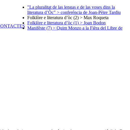
"La pluralitat de las lengas e de las voses dins la
literatura d’Òc" > conferéncia de Joan-Pèire Tardiu
Folklòre e literatura d’òc (2) > Max Roqueta
Folklòre e literatura d’òc (1) > Joan Bodon
Manifèste (7) > Quim Monzo a la Fièra del Libre de