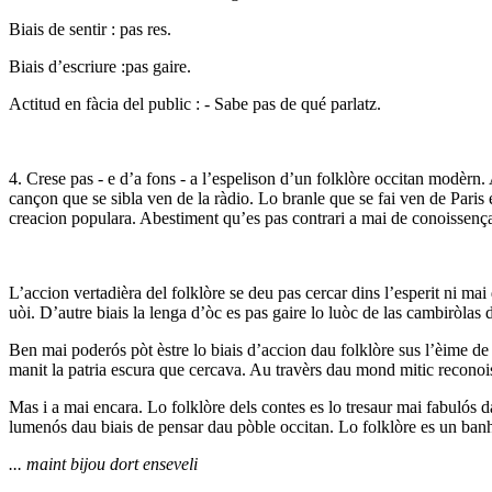
Biais de sentir : pas res.
Biais d’escriure :pas gaire.
Actitud en fàcia del public : - Sabe pas de qué parlatz.
4. Crese pas - e d’a fons - a l’espelison d’un folklòre occitan modèrn
cançon que se sibla ven de la ràdio. Lo branle que se fai ven de Paris 
creacion populara. Abestiment qu’es pas contrari a mai de conoissenç
L’accion vertadièra del folklòre se deu pas cercar dins l’esperit ni ma
uòi. D’autre biais la lenga d’òc es pas gaire lo luòc de las cambiròla
Ben mai poderós pòt èstre lo biais d’accion dau folklòre sus l’èime d
manit la patria escura que cercava. Au travèrs dau mond mitic reconois 
Mas i a mai encara. Lo folklòre dels contes es lo tresaur mai fabulós da
lumenós dau biais de pensar dau pòble occitan. Lo folklòre es un banh d
... maint bijou dort enseveli