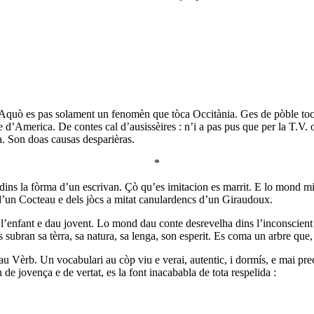
. Aquò es pas solament un fenomèn que tòca Occitània. Ges de pòble tocat
e d’America. De contes cal d’ausissèires : n’i a pas pus que per la T.V. o
a. Son doas causas desparièras.
*
i dins la fòrma d’un escrivan. Çò qu’es imitacion es marrit. E lo mond m
s d’un Cocteau e dels jòcs a mitat canulardencs d’un Giraudoux.
e l’enfant e dau jovent. Lo mond dau conte desrevelha dins l’inconscien
subran sa tèrra, sa natura, sa lenga, son esperit. Es coma un arbre que, 
u Vèrb. Un vocabulari au còp viu e verai, autentic, i dormís, e mai preci
e jovença e de vertat, es la font inacababla de tota respelida :