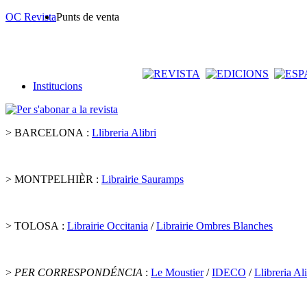
OC Revista
Punts de venta
Institucions
> BARCELONA :
Llibreria Alibri
> MONTPELHIÈR :
Librairie Sauramps
> TOLOSA :
Librairie Occitania
/
Librairie Ombres Blanches
>
PER CORRESPONDÉNCIA
:
Le Moustier
/
IDECO
/
Llibreria Ali