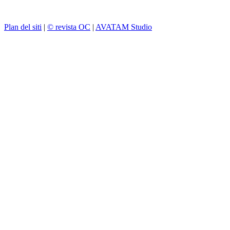
Plan del siti
|
© revista OC
|
AVATAM Studio