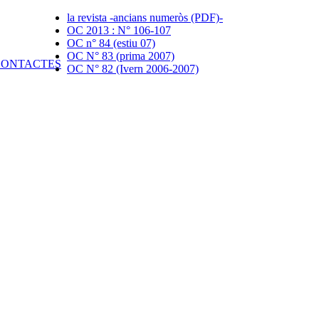
la revista -ancians numeròs (PDF)-
OC 2013 : N° 106-107
OC n° 84 (estiu 07)
OC N° 83 (prima 2007)
OC N° 82 (Ivern 2006-2007)