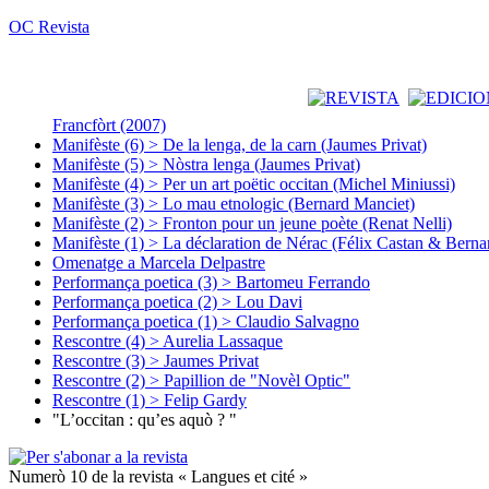
OC Revista
Francfòrt (2007)
Manifèste (6) > De la lenga, de la carn (Jaumes Privat)
Manifèste (5) > Nòstra lenga (Jaumes Privat)
Manifèste (4) > Per un art poëtic occitan (Michel Miniussi)
Manifèste (3) > Lo mau etnologic (Bernard Manciet)
Manifèste (2) > Fronton pour un jeune poète (Renat Nelli)
Manifèste (1) > La déclaration de Nérac (Félix Castan & Berna
Omenatge a Marcela Delpastre
Performança poetica (3) > Bartomeu Ferrando
Performança poetica (2) > Lou Davi
Performança poetica (1) > Claudio Salvagno
Rescontre (4) > Aurelia Lassaque
Rescontre (3) > Jaumes Privat
Rescontre (2) > Papillion de "Novèl Optic"
Rescontre (1) > Felip Gardy
"L’occitan : qu’es aquò ? "
Numerò 10 de la revista « Langues et cité »