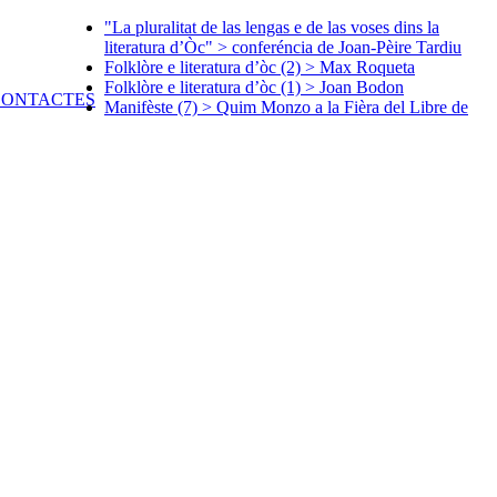
"La pluralitat de las lengas e de las voses dins la
literatura d’Òc" > conferéncia de Joan-Pèire Tardiu
Folklòre e literatura d’òc (2) > Max Roqueta
Folklòre e literatura d’òc (1) > Joan Bodon
Manifèste (7) > Quim Monzo a la Fièra del Libre de