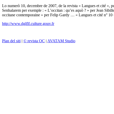
Lo numerò 10, decembre de 2007, de la revista « Langues et cité », publ
Senhalarem per exemple : « L’occitan : qu’es aquò ? » per Jean Sibill
occitane contemporaine » per Felip Gardy … « Langues et cité n° 10 »
http://www.dglflf.culture.gouv.fr
Plan del siti
|
© revista OC
|
AVATAM Studio