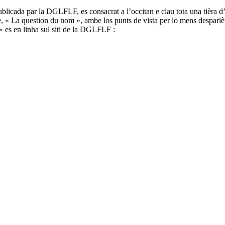
icada par la DGLFLF, es consacrat a l’occitan e clau tota una tièra d’ar
e, « La question du nom », ambe los punts de vista per lo mens despariè
 es en linha sul siti de la DGLFLF :