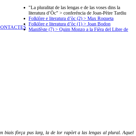
"La pluralitat de las lengas e de las voses dins la
literatura d’Òc" > conferéncia de Joan-Pèire Tardiu
Folklòre e literatura d’òc (2) > Max Roqueta
Folklòre e literatura d’òc (1) > Joan Bodon
Manifèste (7) > Quim Monzo a la Fièra del Libre de
 biais fòrça pus larg, la de lor rapòrt a las lengas al plural. Aquel