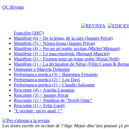
OC Revista
Francfòrt (2007)
Manifèste (6) > De la lenga, de la carn (Jaumes Privat)
Manifèste (5) > Nòstra lenga (Jaumes Privat)
Manifèste (4) > Per un art poëtic occitan (Michel Miniussi)
Manifèste (3) > Lo mau etnologic (Bernard Manciet)
Manifèste (2) > Fronton pour un jeune poète (Renat Nelli)
Manifèste (1) > La déclaration de Nérac (Félix Castan & Berna
Omenatge a Marcela Delpastre
Performança poetica (3) > Bartomeu Ferrando
Performança poetica (2) > Lou Davi
Performança poetica (1) > Claudio Salvagno
Rescontre (4) > Aurelia Lassaque
Rescontre (3) > Jaumes Privat
Rescontre (2) > Papillion de "Novèl Optic"
Rescontre (1) > Felip Gardy
"L’occitan : qu’es aquò ? "
Los tèxtes escrits en occitan de l’Atge Mejan dinc’ara pausan çò pru