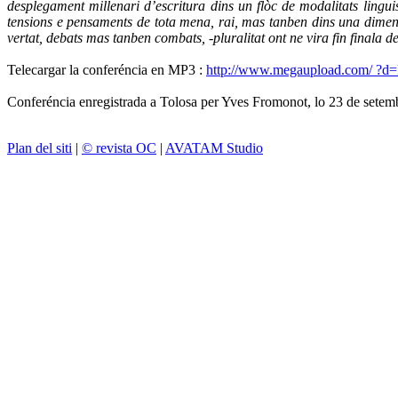
desplegament millenari d’escritura dins un flòc de modalitats lingui
tensions e pensaments de tota mena, rai, mas tanben dins una dimensi
vertat, debats mas tanben combats, -pluralitat ont ne vira fin finala del
Telecargar la conferéncia en MP3 :
http://www.megaupload.com/ 
Conferéncia enregistrada a Tolosa per Yves Fromonot, lo 23 de setembr
Plan del siti
|
© revista OC
|
AVATAM Studio