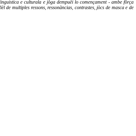
on linguistica e culturala e jòga dempuèi lo començament - ambe fòrça
èl de multiples ressons, ressonàncias, contrastes, jòcs de masca e de