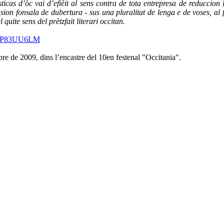
sticas d’òc vai d’efièit al sens contra de tota entrepresa de reducci
on fonsala de dubertura - sus una pluralitat de lenga e de voses, al fi
 quite sens del prètzfait literari occitan.
?d=P83UU6LM
e de 2009, dins l’encastre del 10en festenal "Occitania".