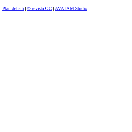
Plan del siti
|
© revista OC
|
AVATAM Studio