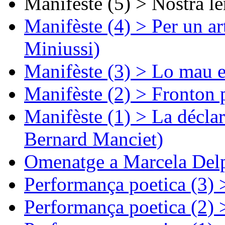
Manifèste (5) > Nòstra l
Manifèste (4) > Per un ar
Miniussi)
Manifèste (3) > Lo mau e
Manifèste (2) > Fronton 
Manifèste (1) > La décla
Bernard Manciet)
Omenatge a Marcela Delp
Performança poetica (3)
Performança poetica (2)