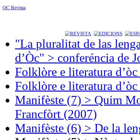
OC Revista
"La pluralitat de las lenga
d’Òc" > conferéncia de J
Folklòre e literatura d’ò
Folklòre e literatura d’ò
Manifèste (7) > Quim Mon
Francfòrt (2007)
Manifèste (6) > De la len