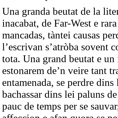
Una granda beutat de la lite
inacabat, de Far-West e rara
mancadas, tàntei causas pe
l’escrivan s’atròba sovent 
tota. Una grand beutat e un
estonarem de’n veire tant t
entamenada, se perdre dins 
bachassar dins lei paluns de
pauc de temps per se sauvar,
affeccion e afan quora se pe