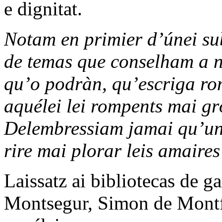
e dignitat.
Notam en primier d’únei sub
de temas que conselham a nò
qu’o podràn, qu’escriga ro
aquélei lei rompents mai g
Delembressiam jamai qu’un l
rire mai plorar leis amaires
Laissatz ai bibliotecas de ga
Montsegur, Simon de Montfòr