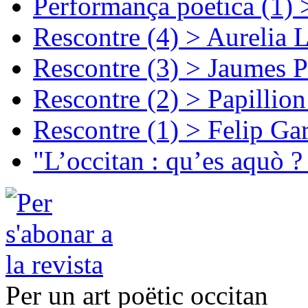
Performança poetica (1)
Rescontre (4) > Aurelia 
Rescontre (3) > Jaumes P
Rescontre (2) > Papillio
Rescontre (1) > Felip Ga
"L’occitan : qu’es aquò ?
Per un art poëtic occitan