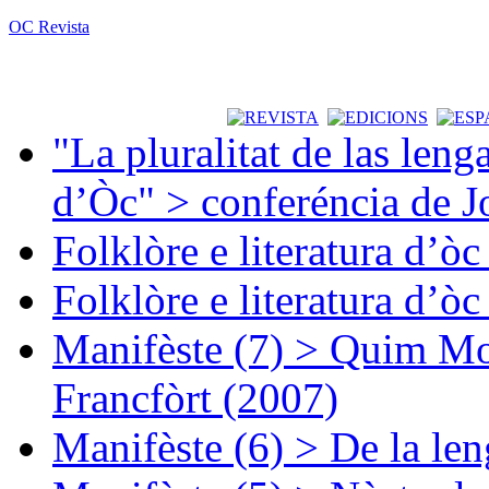
OC Revista
"La pluralitat de las lenga
d’Òc" > conferéncia de J
Folklòre e literatura d’ò
Folklòre e literatura d’ò
Manifèste (7) > Quim Mon
Francfòrt (2007)
Manifèste (6) > De la len