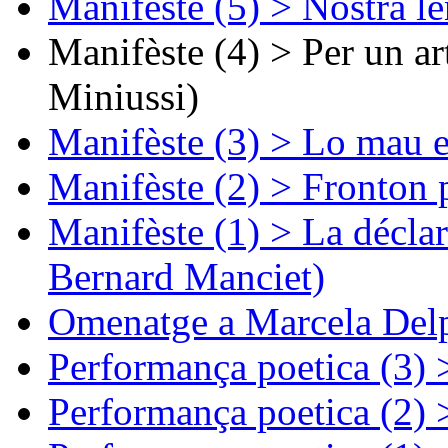
Manifèste (5) > Nòstra l
Manifèste (4) > Per un ar
Miniussi)
Manifèste (3) > Lo mau e
Manifèste (2) > Fronton 
Manifèste (1) > La décla
Bernard Manciet)
Omenatge a Marcela Delp
Performança poetica (3)
Performança poetica (2)