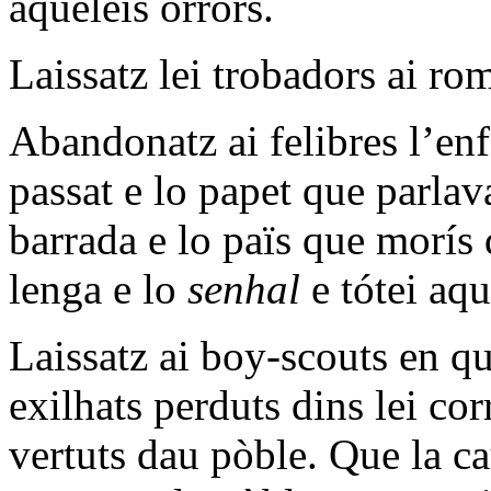
aquéleis orrors.
Laissatz lei trobadors ai rom
Abandonatz ai felibres l’enf
passat e lo papet que parlav
barrada e lo païs que morís 
lenga e lo
senhal
e tótei aqu
Laissatz ai boy-scouts en qu
exilhats perduts dins lei co
vertuts dau pòble. Que la ca