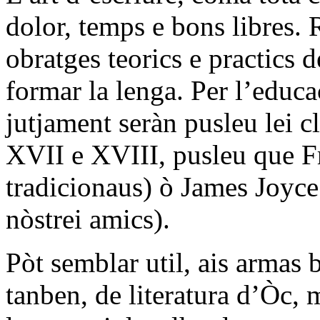
dolor, temps e bons libres.
obratges teorics e practics 
formar la lenga. Per l’educ
jutjament seràn pusleu lei c
XVII e XVIII, pusleu que Fr
tradicionaus) ò James Joyce 
nòstrei amics).
Pòt semblar util, ais armas 
tanben, de literatura d’Òc, 