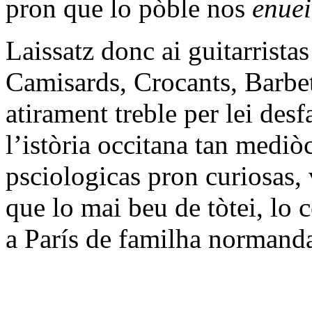
pron que lo pòble nos
enue
Laissatz donc ai guitarrista
Camisards, Crocants, Barbet
atirament treble per lei des
l’istòria occitana tan mediò
psciologicas pron curiosas, v
que lo mai beu de tòtei, lo 
a París de familha normanda