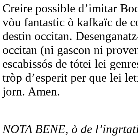
Creire possible d’imitar Bod
vòu fantastic ò kafkaïc de co
destin occitan. Desenganatz-
occitan (ni gascon ni provenç
escabissós de tótei lei genr
tròp d’esperit per que lei l
jorn. Amen.
NOTA BENE, ò de l’ingrtati