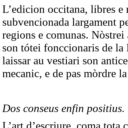
L’edicion occitana, libres e r
subvencionada largament per
regions e comunas. Nòstrei a
son tótei fonccionaris de l
laissar au vestiari son anti
mecanic, e de pas mòrdre la
Dos conseus enfin positius.
L’art d’escriure, coma tota 