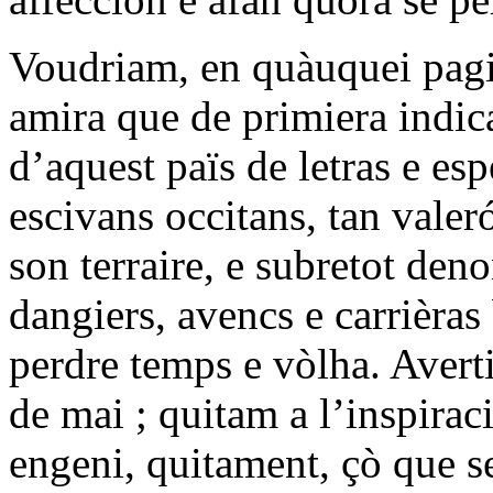
Voudriam, en quàuquei pagi
amira que de primiera indic
d’aquest païs de letras e esp
escivans occitans, tan vale
son terraire, e subretot den
dangiers, avencs e carrièras 
perdre temps e vòlha. Avert
de mai ; quitam a l’inspirac
engeni, quitament, çò que se