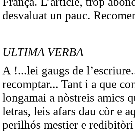
França. L’article, tròp abon
desvaluat un pauc. Recomen
ULTIMA VERBA
A !...lei gaugs de l’escriure
recomptar... Tant i a que c
longamai a nòstreis amics qu
letras, leis afars dau còr e a
perilhós mestier e redibitòri