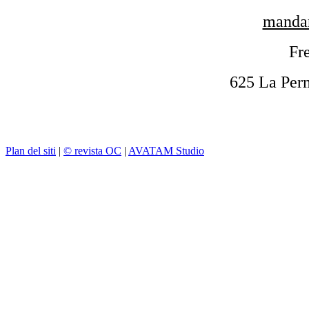
mandar
Fre
625 La Per
Plan del siti
|
© revista OC
|
AVATAM Studio