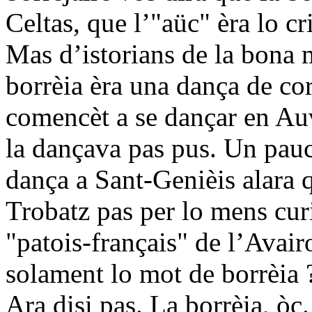
Celtas, que l’"aüc" èra lo cr
Mas d’istorians de la bona 
borrèia èra una dança de cor
comencèt a se dançar en Au
la dançava pas pus. Un pau
dança a Sant-Genièis alara q
Trobatz pas per lo mens cur
"patois-français" de l’Avair
solament lo mot de borrèia ?
Ara disi pas. La borrèia, òc.