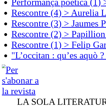
Performança poetica (1)
Rescontre (4) > Aurelia 
Rescontre (3) > Jaumes P
Rescontre (2) > Papillio
Rescontre (1) > Felip Ga
"L’occitan : qu’es aquò ?
LA SOLA LITERATU