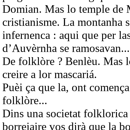
Domian. Mas lo temple de M
cristianisme. La montanha 
infernenca : aqui que per l
d’Auvèrnha se ramosavan...
De folklòre ? Benlèu. Mas l
creire a lor mascariá.
Puèi ça que la, ont comença 
folklòre...
Dins una societat folkloric
borrejaire vos dirà que la b