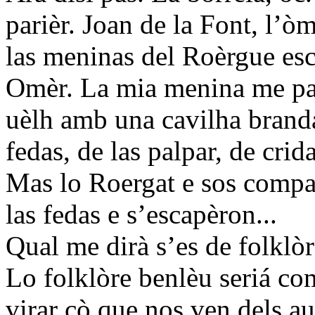
parièr. Joan de la Font, l’òm
las meninas del Roèrgue esc
Omèr. La mia menina me par
uèlh amb una cavilha branda
fedas, de las palpar, de crid
Mas lo Roergat e sos compan
las fedas e s’escapèron...
Qual me dirà s’es de folklòr
Lo folklòre benlèu seriá com
virar çò que nos ven dels au