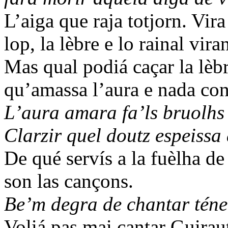
L’aiga que raja totjorn. Vira
lop, la lèbre e lo rainal viran
Mas qual podiá caçar la lè
qu’amassa l’aura e nada con
L’aura amara fa’ls bruolhs
Clarzir quel doutz espeissa 
De qué servís a la fuèlha d
son las cançons.
Be’m degra de chantar téner
Voliá pas mai cantar Guirau