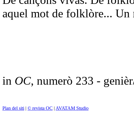
aquel mot de folklòre... Un 
in
OC
, numerò 233 - geniè
Plan del siti
|
© revista OC
|
AVATAM Studio