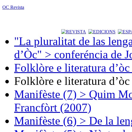
OC Revista
"La pluralitat de las lenga
d’Òc" > conferéncia de J
Folklòre e literatura d’ò
Folklòre e literatura d’ò
Manifèste (7) > Quim Mon
Francfòrt (2007)
Manifèste (6) > De la len