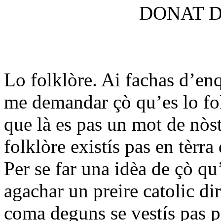
DONAT D
Lo folklòre. Ai fachas d’enq
me demandar çò qu’es lo fo
que là es pas un mot de nòst
folklòre existís pas en tèrra
Per se far una idèa de çò qu’
agachar un preire catolic di
coma deguns se vestís pas p