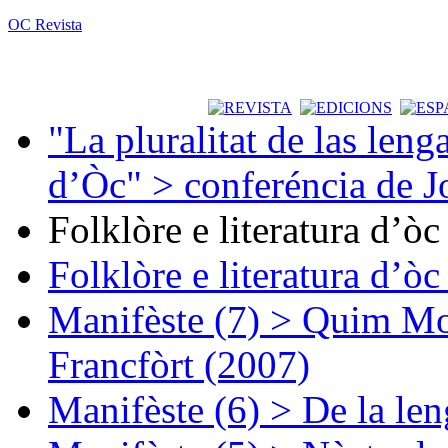
OC Revista
"La pluralitat de las lenga
d’Òc" > conferéncia de J
Folklòre e literatura d’ò
Folklòre e literatura d’ò
Manifèste (7) > Quim Mon
Francfòrt (2007)
Manifèste (6) > De la len