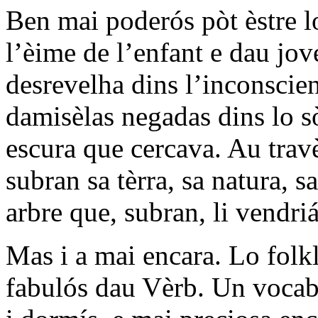
Ben mai poderós pòt èstre lo
l’èime de l’enfant e dau jo
desrevelha dins l’inconscie
damisèlas negadas dins lo s
escura que cercava. Au trav
subran sa tèrra, sa natura, 
arbre que, subran, li vendri
Mas i a mai encara. Lo folkl
fabulós dau Vèrb. Un vocabul