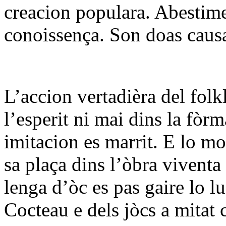
creacion populara. Abestime
conoissença. Son doas causa
L’accion vertadièra del folk
l’esperit ni mai dins la fòr
imitacion es marrit. E lo mo
sa plaça dins l’òbra viventa
lenga d’òc es pas gaire lo l
Cocteau e dels jòcs a mitat