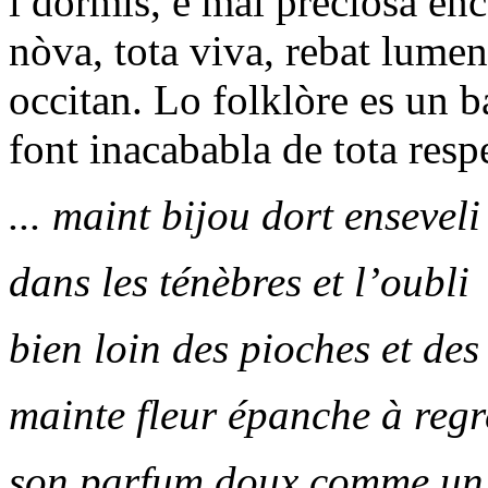
i dormís, e mai preciosa enca
nòva, tota viva, rebat lume
occitan. Lo folklòre es un b
font inacababla de tota respe
... maint bijou dort enseveli
dans les ténèbres et l’oubli
bien loin des pioches et des
mainte fleur épanche à regr
son parfum doux comme un 