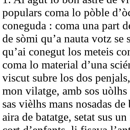
populars coma lo pòble d’òc
coneguda : coma una part de
de sòmi qu’a nauta votz se s
qu’ai conegut los meteis co
coma lo material d’una scié
viscut subre los dos penjals
mon vilatge, amb sos uòlhs 
sas vièlhs mans nosadas de 
aira de batatge, setat sus u
cort d’enfants, li fisava l’a