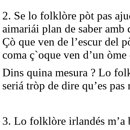
2. Se lo folklòre pòt pas aj
aimariái plan de saber amb d
Çò que ven de l’escur del pò
coma ç`oque ven d’un òme q
Dins quina mesura ? Lo folk
seriá tròp de dire qu’es pas 
3. Lo folklòre irlandés m’a