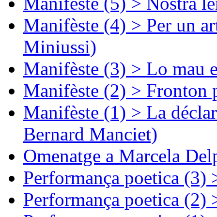
Manifèste (5) > Nòstra l
Manifèste (4) > Per un ar
Miniussi)
Manifèste (3) > Lo mau e
Manifèste (2) > Fronton 
Manifèste (1) > La décla
Bernard Manciet)
Omenatge a Marcela Delp
Performança poetica (3)
Performança poetica (2)