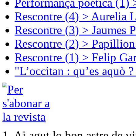
Performança poetica (1)
Rescontre (4) > Aurelia 
Rescontre (3) > Jaumes P
Rescontre (2) > Papillio
Rescontre (1) > Felip Ga
"L’occitan : qu’es aquò ?
1. Ai agut lo bon astre de v