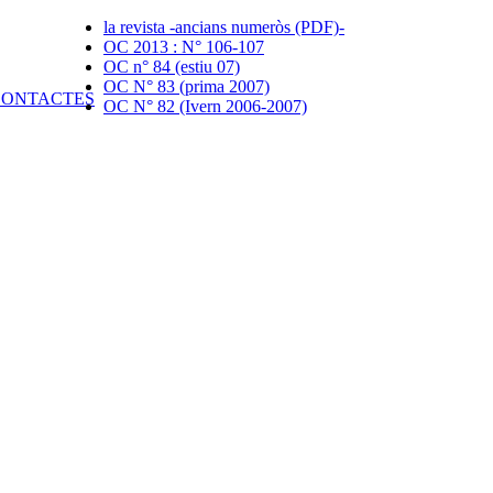
la revista -ancians numeròs (PDF)-
OC 2013 : N° 106-107
OC n° 84 (estiu 07)
OC N° 83 (prima 2007)
OC N° 82 (Ivern 2006-2007)