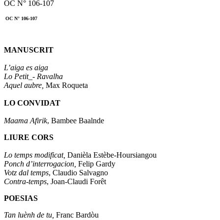
OC N° 106-107
OC N° 106-107
MANUSCRIT
L’aiga es aiga
Lo Petit_- Ravalha
Aquel aubre,
Max Roqueta
LO CONVIDAT
Maama Afirik
, Bambee Baalnde
LIURE CORS
Lo temps modificat,
Danièla Estèbe-Hoursiangou
Ponch d’interrogacion,
Felip Gardy
Votz dal temps
, Claudio Salvagno
Contra-temps
, Joan-Claudi Forêt
POESIAS
Tan luènh de tu,
Franc Bardòu