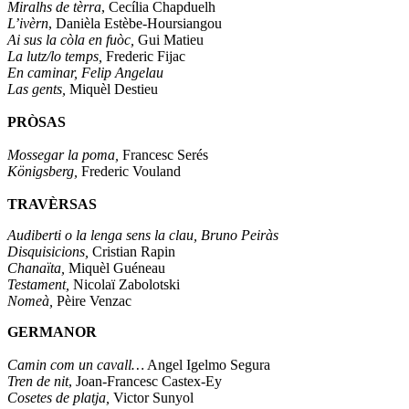
Miralhs de tèrra
, Cecília Chapduelh
L’ivèrn
, Danièla Estèbe-Hoursiangou
Ai sus la còla en fuòc,
Gui Matieu
La lutz/lo temps,
Frederic Fijac
En caminar, Felip Angelau
Las gents,
Miquèl Destieu
PRÒSAS
Mossegar la poma,
Francesc Serés
Königsberg,
Frederic Vouland
TRAVÈRSAS
Audiberti o la lenga sens la clau, Bruno Peiràs
Disquisicions,
Cristian Rapin
Chanaïta,
Miquèl Guéneau
Testament,
Nicolaï Zabolotski
Nomeà,
Pèire Venzac
GERMANOR
Camin com un cavall…
Angel Igelmo Segura
Tren de nit
, Joan-Francesc Castex-Ey
Cosetes de platja,
Victor Sunyol