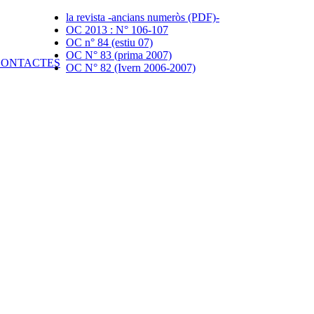
la revista -ancians numeròs (PDF)-
OC 2013 : N° 106-107
OC n° 84 (estiu 07)
OC N° 83 (prima 2007)
OC N° 82 (Ivern 2006-2007)