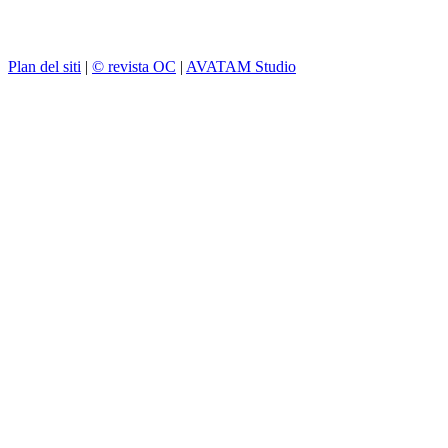
Plan del siti
|
© revista OC
|
AVATAM Studio