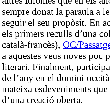
altres idiomes que en els a
sempre donat la paraula a le
seguir el seu propòsit. En a
els primers reculls d’una co
català-francès),
OC/Passatg
a aquestes veus noves poc pr
literari. Finalment, particip
de l’any en el domini occità 
mateixa esdeveniments que s
d’una creació oberta.