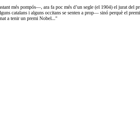
astant més pompós—, ara fa poc més d’un segle (el 1904) el jurat del pr
lguns catalans i alguns occitans se senten a prop— sinó perquè el premi 
nat a tenir un premi Nobel..."