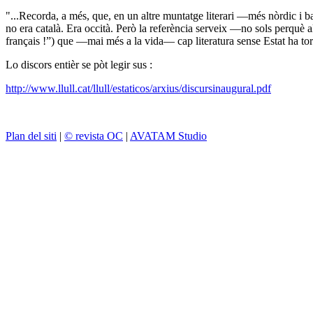
"...Recorda, a més, que, en un altre muntatge literari —més nòrdic i b
no era català. Era occità. Però la referència serveix —no sols perquè a
français !”) que —mai més a la vida— cap literatura sense Estat ha tor
Lo discors entièr se pòt legir sus :
http://www.llull.cat/llull/estaticos/arxius/discursinaugural.pdf
Plan del siti
|
© revista OC
|
AVATAM Studio