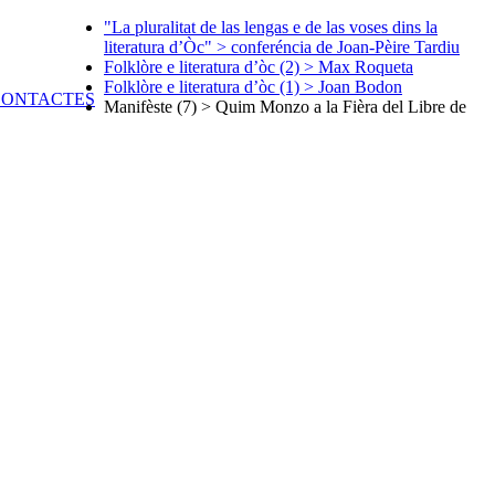
"La pluralitat de las lengas e de las voses dins la
literatura d’Òc" > conferéncia de Joan-Pèire Tardiu
Folklòre e literatura d’òc (2) > Max Roqueta
Folklòre e literatura d’òc (1) > Joan Bodon
Manifèste (7) > Quim Monzo a la Fièra del Libre de