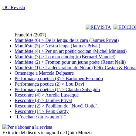
OC Revista
Francfòrt (2007)
Manifèste (6) > De la lenga, de la carn (Jaumes Privat)
Manifèste (5) > Nòstra lenga (Jaumes Privat)
Manifèste (4) > Per un art poëtic occitan (Michel Miniussi)
Manifèste (3) > Lo mau etnologic (Bernard Manciet)
Manifèste (2) > Fronton pour un jeune poète (Renat Nelli)
Manifèste (1) > La déclaration de Nérac (Félix Castan & Berna
Omenatge a Marcela Delpastre
Performança poetica (3) > Bartomeu Ferrando
Performança poetica (2) > Lou Davi
Performança poetica (1) > Claudio Salvagno
Rescontre (4) > Aurelia Lassaque
Rescontre (3) > Jaumes Privat
Rescontre (2) > Papillion de "Novèl Optic"
Rescontre (1) > Felip Gardy
"L’occitan : qu’es aquò ? "
Extracte del discurs inaugural de Quim Monzo