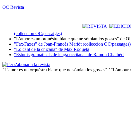
OC Revista
(colleccion OC/passatges)
"L’amor es un orquèstra blanc que ne sómian los gosses" de Ol
"Fax/Faxes" de Joan-Francés Mariòt (colleccion OC/passatges)
"Lo cant de la chicana" de Max Roqueta
"Estudis gramaticals de lenga occitana" de Ramon Chatbèrt
"L’amor es un orquèstra blanc que ne sómian los gosses" / "L’amour e