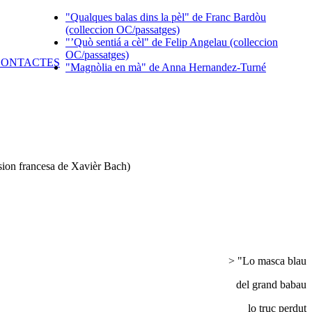
"Qualques balas dins la pèl" de Franc Bardòu
(colleccion OC/passatges)
"’Quò sentiá a cèl" de Felip Angelau (colleccion
OC/passatges)
"Magnòlia en mà" de Anna Hernandez-Turné
rsion francesa de Xavièr Bach)
> "Lo masca blau
del grand babau
lo truc perdut