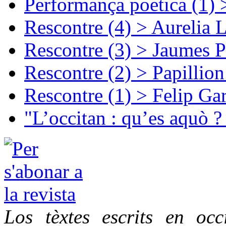
Performança poetica (1)
Rescontre (4) > Aurelia 
Rescontre (3) > Jaumes P
Rescontre (2) > Papillio
Rescontre (1) > Felip Ga
"L’occitan : qu’es aquò ?
Los tèxtes escrits en oc