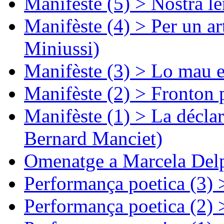
Manifèste (5) > Nòstra l
Manifèste (4) > Per un ar
Miniussi)
Manifèste (3) > Lo mau e
Manifèste (2) > Fronton 
Manifèste (1) > La décla
Bernard Manciet)
Omenatge a Marcela Delp
Performança poetica (3)
Performança poetica (2)