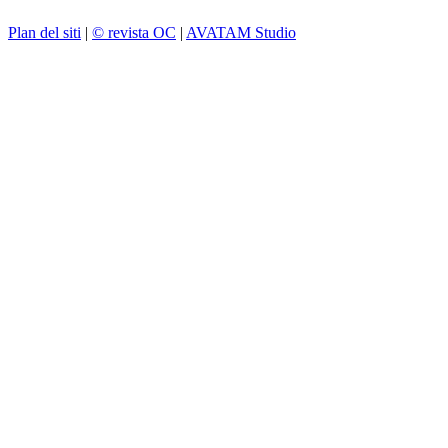
Plan del siti
|
© revista OC
|
AVATAM Studio