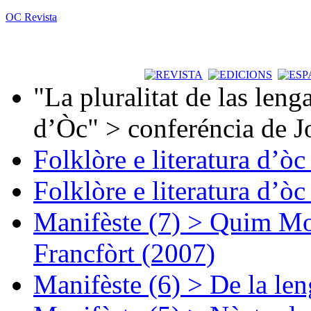
OC Revista
"La pluralitat de las lenga
d’Òc" > conferéncia de J
Folklòre e literatura d’ò
Folklòre e literatura d’ò
Manifèste (7) > Quim Mon
Francfòrt (2007)
Manifèste (6) > De la len