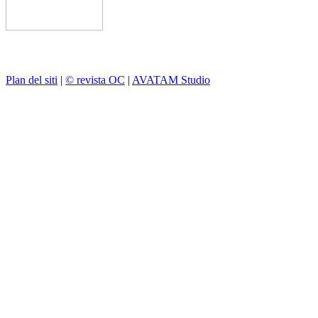
Plan del siti
|
© revista OC
|
AVATAM Studio