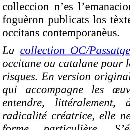
colleccion n’es l’emanacio
foguèron publicats los tèxt
occitans contemporanèus.
La
collection OC/Passatg
occitane ou catalane pour le
risques. En version origina
qui accompagne les œuvr
entendre, littéralement,
radicalité créatrice, elle 
forme particulière. S