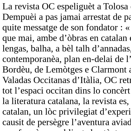
La revista OC espeliguèt a Tolosa
Dempuèi a pas jamai arrestat de pa
quite messatge de son fondator :
que mai, ambe d’òbras en catalan e
lengas, balha, a bèl talh d’annadas,
contemporanèa, plan en-delai de l’
Bordèu, de Lemòtges e Clarmont a 
Valadas Occitanas d’Itàlia, OC ret
tot l’espaci occitan dins lo concèr
la literatura catalana, la revista es
catalan, un lòc privilegiat d’expe
causit de persègre l’aventura avi