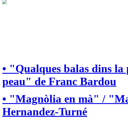
• "Qualques balas dins la
peau" de Franc Bardou
• "Magnòlia en mà" / "Ma
Hernandez-Turné