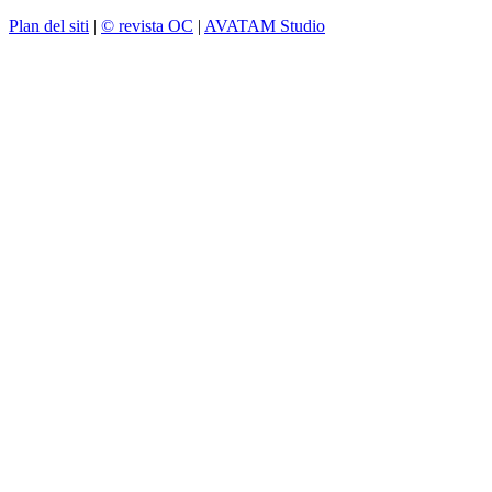
Plan del siti
|
© revista OC
|
AVATAM Studio