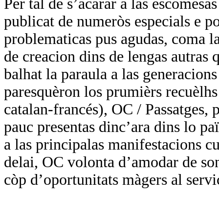
Per tal de s’acarar a las escomesa
publicat de numeròs especials e por
problematicas pus agudas, coma las
de creacion dins de lengas autras q
balhat la paraula a las generacions
paresquèron los prumièrs recuèlhs 
catalan-francés), OC / Passatges, p
pauc presentas dinc’ara dins lo paï
a las principalas manifestacions cul
delai, OC volonta d’amodar de so
còp d’oportunitats màgers al servi