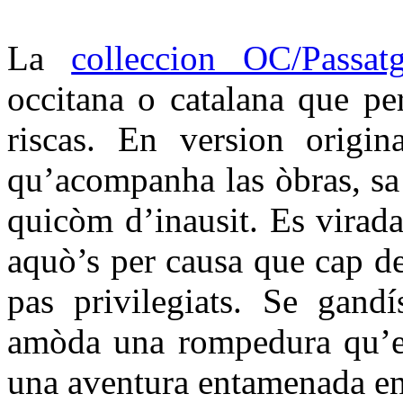
La
colleccion OC/Passat
occitana o catalana que per
riscas. En version origin
qu’acompanha las òbras, sa t
quicòm d’inausit. Es virada
aquò’s per causa que cap d
pas privilegiats. Se gandí
amòda una rompedura qu’es
una aventura entamenada en 