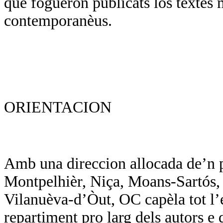
que foguèron publicats los tèxtes 
contemporanèus.
ORIENTACION
Amb una direccion allocada de’n p
Montpelhièr, Niça, Moans-Sartós, d
Vilanuèva-d’Òut, OC capèla tot l’
repartiment pro larg dels autors e d