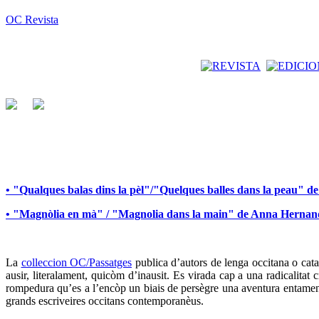
OC Revista
• "Qualques balas dins la pèl"/"Quelques balles dans la peau" 
• "Magnòlia en mà" / "Magnolia dans la main" de Anna Herna
La
colleccion OC/Passatges
publica d’autors de lenga occitana o catal
ausir, literalament, quicòm d’inausit. Es virada cap a una radicalita
rompedura qu’es a l’encòp un biais de persègre una aventura entamena
grands escriveires occitans contemporanèus.