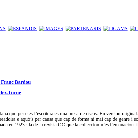
de Franc Bardou
ndez-Turné
ana que per eles l’escritura es una presa de riscas. En version original
t creadoira e aquò’s per causa que cap de forma ni mai cap de genre i so
da en 1923 : la de la revista OC que la colleccion n’es l’emanacion. D