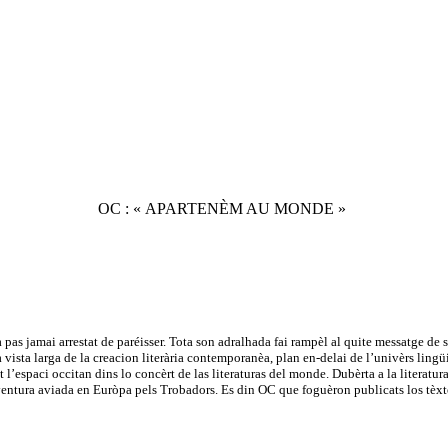
OC : « APARTENÈM AU MONDE »
pas jamai arrestat de paréisser. Tota son adralhada fai rampèl al quite messatge d
na vista larga de la creacion literària contemporanèa, plan en-delai de l’univèrs lin
l’espaci occitan dins lo concèrt de las literaturas del monde. Dubèrta a la literatura c
aventura aviada en Euròpa pels Trobadors. Es din OC que foguèron publicats los tèx