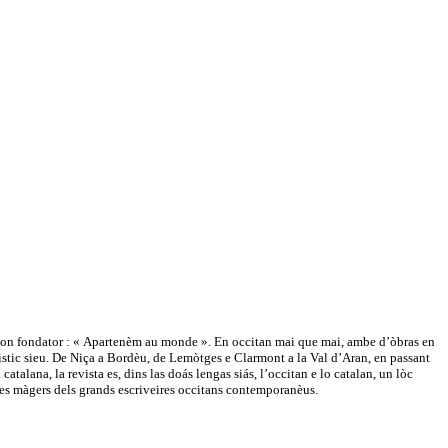
e son fondator : « Apartenèm au monde ». En occitan mai que mai, ambe d’òbras en
güistic sieu. De Niça a Bordèu, de Lemòtges e Clarmont a la Val d’Aran, en passant
atalana, la revista es, dins las doás lengas siás, l’occitan e lo catalan, un lòc
tes màgers dels grands escriveires occitans contemporanèus.