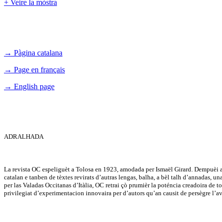
+ Veire la mòstra
→ Pàgina catalana
→ Page en français
→ English page
ADRALHADA
La revista OC espeliguèt a Tolosa en 1923, amodada per Ismaël Girard. Dempuèi a 
catalan e tanben de tèxtes revirats d’autras lengas, balha, a bèl talh d’annadas, u
per las Valadas Occitanas d’Itàlia, OC retrai çò prumièr la poténcia creadoira de tot 
privilegiat d’experimentacion innovaira per d’autors qu’an causit de persègre l’