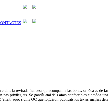
a e dins la revirada francesa qu’acompanha las òbras, sa tòca es de far
n pas privilegiats. Se gandís atal dels afars confortables e amòda una
’efièit, aquò’s dins OC que foguèron publicats los tèxtes màgers dels