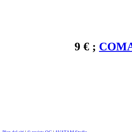
9 € ;
COMA