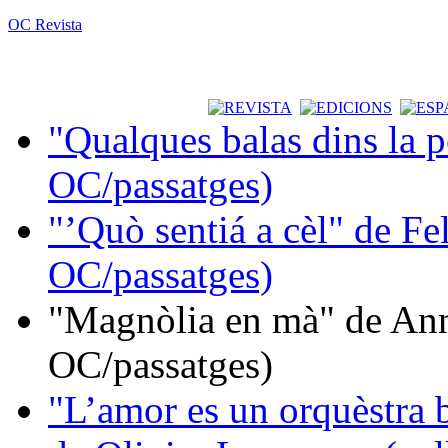
OC Revista
"Qualques balas dins la 
OC/passatges)
"’Quò sentiá a cèl" de Fe
OC/passatges)
"Magnòlia en mà" de Ann
OC/passatges)
"L’amor es un orquèstra 