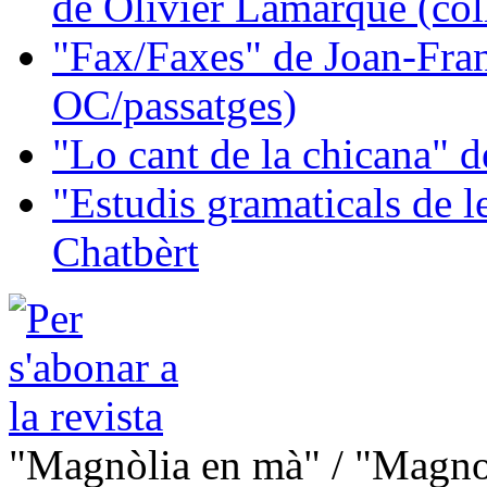
de Olivier Lamarque (col
"Fax/Faxes" de Joan-Fran
OC/passatges)
"Lo cant de la chicana"
"Estudis gramaticals de 
Chatbèrt
"Magnòlia en mà" / "Magno