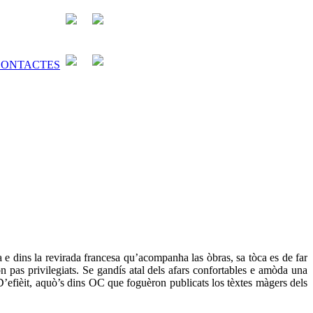
a e dins la revirada francesa qu’acompanha las òbras, sa tòca es de far
n pas privilegiats. Se gandís atal dels afars confortables e amòda una
’efièit, aquò’s dins OC que foguèron publicats los tèxtes màgers dels