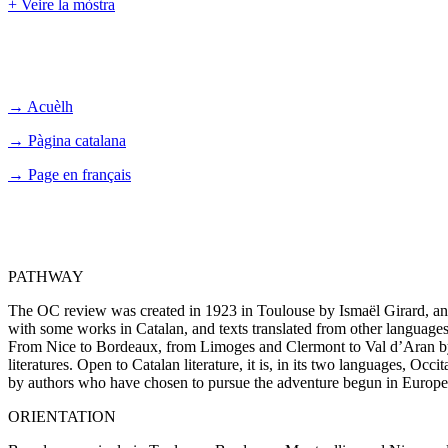
+ Veire la mòstra
→ Acuèlh
→ Pàgina catalana
→ Page en français
PATHWAY
The OC review was created in 1923 in Toulouse by Ismaël Girard, and s
with some works in Catalan, and texts translated from other languages,
From Nice to Bordeaux, from Limoges and Clermont to Val d’Aran by way 
literatures. Open to Catalan literature, it is, in its two languages, Occ
by authors who have chosen to pursue the adventure begun in Europe b
ORIENTATION