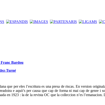
de Franc Bardou
ndez-Turné
ana que per eles l’escritura es una presa de riscas. En version original
t creadoira e aquò’s per causa que cap de forma ni mai cap de genre i so
da en 1923 : la de la revista OC que la colleccion n’es l’emanacion. D