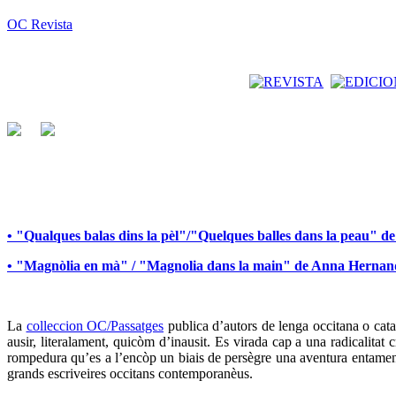
OC Revista
• "Qualques balas dins la pèl"/"Quelques balles dans la peau" 
• "Magnòlia en mà" / "Magnolia dans la main" de Anna Herna
La
colleccion OC/Passatges
publica d’autors de lenga occitana o catal
ausir, literalament, quicòm d’inausit. Es virada cap a una radicalita
rompedura qu’es a l’encòp un biais de persègre una aventura entamena
grands escriveires occitans contemporanèus.