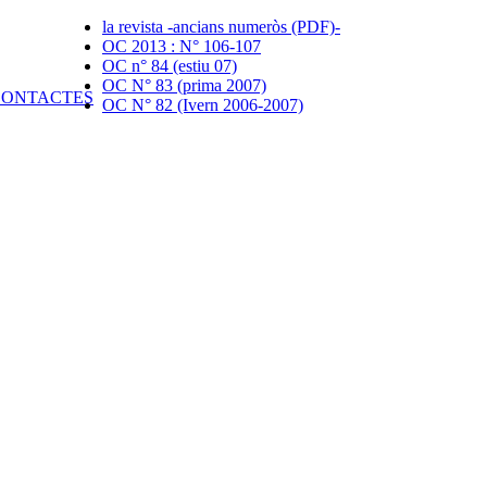
la revista -ancians numeròs (PDF)-
OC 2013 : N° 106-107
OC n° 84 (estiu 07)
OC N° 83 (prima 2007)
OC N° 82 (Ivern 2006-2007)