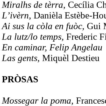
Miralhs de tèrra
, Cecília C
L’ivèrn
, Danièla Estèbe-Ho
Ai sus la còla en fuòc,
Gui 
La lutz/lo temps,
Frederic F
En caminar, Felip Angelau
Las gents,
Miquèl Destieu
PRÒSAS
Mossegar la poma,
Frances