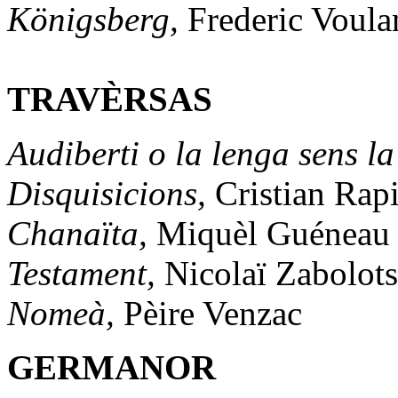
Königsberg,
Frederic Voula
TRAVÈRSAS
Audiberti o la lenga sens l
Disquisicions,
Cristian Rap
Chanaïta,
Miquèl Guéneau
Testament,
Nicolaï Zabolots
Nomeà,
Pèire Venzac
GERMANOR