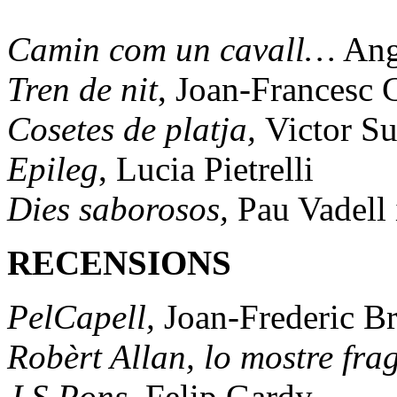
Camin com un cavall…
Ang
Tren de nit
, Joan-Francesc 
Cosetes de platja,
Victor S
Epileg
, Lucia Pietrelli
Dies saborosos,
Pau Vadell 
RECENSIONS
PelCapell,
Joan-Frederic B
Robèrt Allan, lo mostre frag
J S Pons,
Felip Gardy