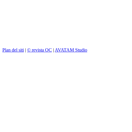
Plan del siti
|
© revista OC
|
AVATAM Studio