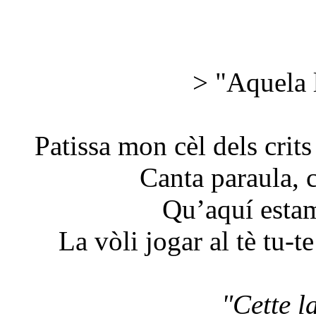
> "Aquela l
Patissa mon cèl dels crits
Canta paraula, 
Qu’aquí estam
La vòli jogar al tè tu-t
"Cette l