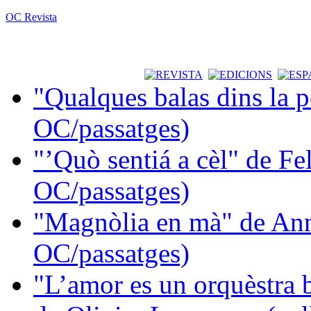
OC Revista
"Qualques balas dins la 
OC/passatges)
"’Quò sentiá a cèl" de Fe
OC/passatges)
"Magnòlia en mà" de Ann
OC/passatges)
"L’amor es un orquèstra 