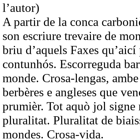
l’autor)
A partir de la conca carboni
son escriure trevaire de mon
briu d’aquels Faxes qu’aicí 
contunhós. Escorreguda bart
monde. Crosa-lengas, ambe lo
berbères e angleses que ven
prumièr. Tot aquò jol signe 
pluralitat. Pluralitat de bia
mondes. Crosa-vida.