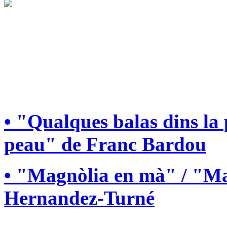
• "Qualques balas dins la
peau" de Franc Bardou
• "Magnòlia en mà" / "Ma
Hernandez-Turné