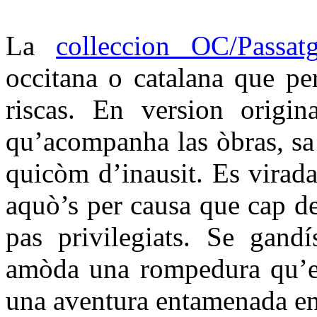
La
colleccion OC/Passat
occitana o catalana que per
riscas. En version origin
qu’acompanha las òbras, sa t
quicòm d’inausit. Es virada
aquò’s per causa que cap d
pas privilegiats. Se gandí
amòda una rompedura qu’es
una aventura entamenada en 