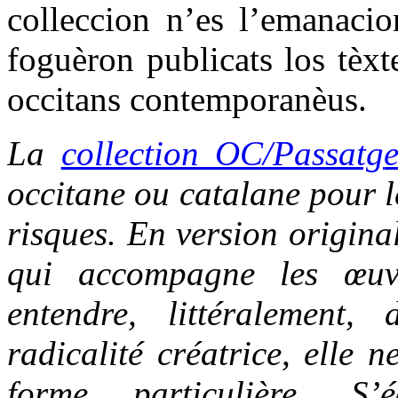
colleccion n’es l’emanacio
foguèron publicats los tèxt
occitans contemporanèus.
La
collection OC/Passatg
occitane ou catalane pour le
risques. En version origina
qui accompagne les œuvr
entendre, littéralement,
radicalité créatrice, elle 
forme particulière. S