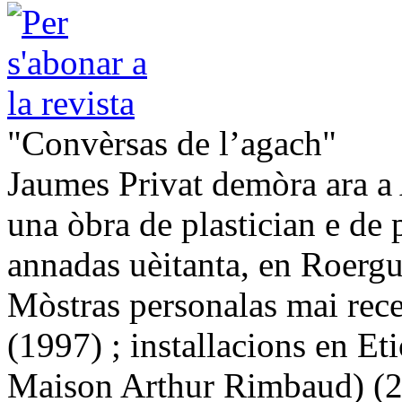
"Convèrsas de l’agach"
Jaumes Privat demòra ara a 
una òbra de plastician e de
annadas uèitanta, en Roergu
Mòstras personalas mai rec
(1997) ; installacions en E
Maison Arthur Rimbaud) (20