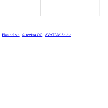
Plan del siti
|
© revista OC
|
AVATAM Studio