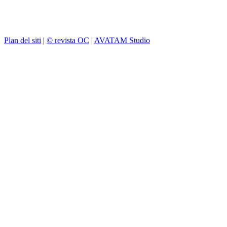
Plan del siti
|
© revista OC
|
AVATAM Studio