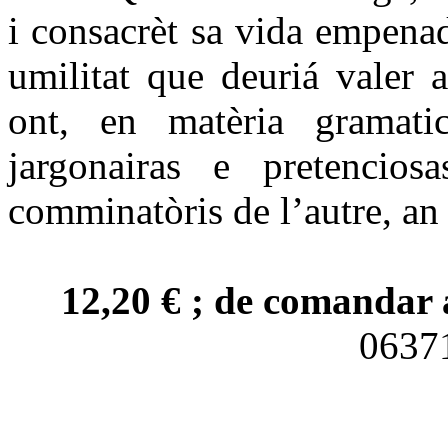
i consacrèt sa vida empena
umilitat que deuriá valer 
ont, en matèria gramatica
jargonairas e pretencio
comminatòris de l’autre, an 
12,20 € ; de comandar 
063