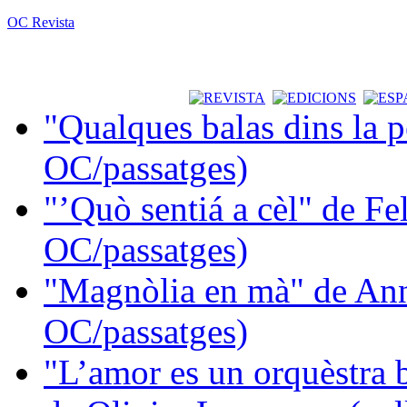
OC Revista
"Qualques balas dins la 
OC/passatges)
"’Quò sentiá a cèl" de Fe
OC/passatges)
"Magnòlia en mà" de Ann
OC/passatges)
"L’amor es un orquèstra 