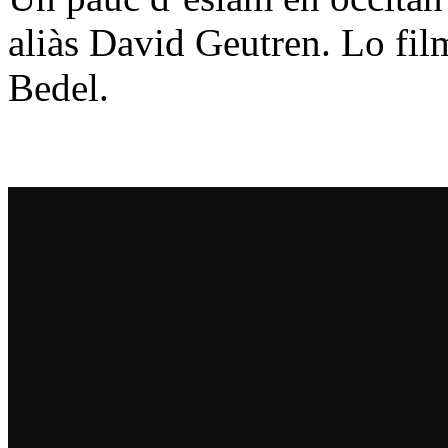
aliàs David Geutren. Lo film
Bedel.