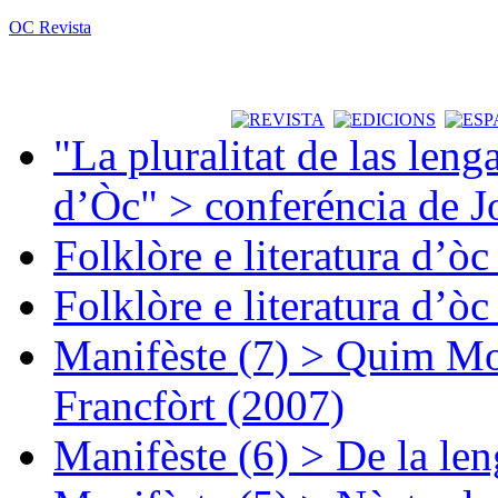
OC Revista
"La pluralitat de las lenga
d’Òc" > conferéncia de J
Folklòre e literatura d’ò
Folklòre e literatura d’ò
Manifèste (7) > Quim Mon
Francfòrt (2007)
Manifèste (6) > De la len