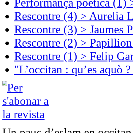
Performança poetica (1)
Rescontre (4) > Aurelia 
Rescontre (3) > Jaumes P
Rescontre (2) > Papillio
Rescontre (1) > Felip Ga
"L’occitan : qu’es aquò ?
Un pauc d’eslam en occitan