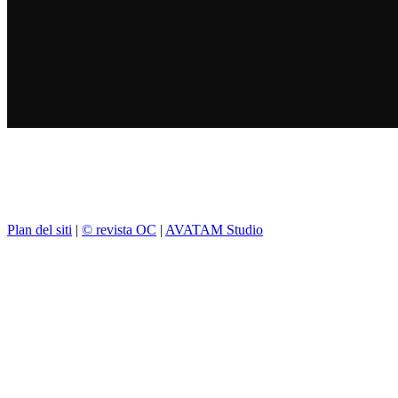
Plan del siti
|
© revista OC
|
AVATAM Studio