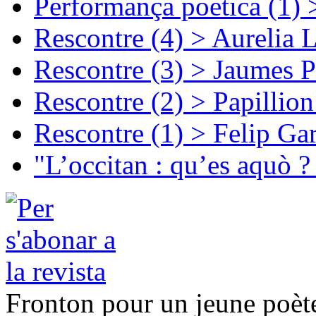
Performança poetica (1)
Rescontre (4) > Aurelia 
Rescontre (3) > Jaumes P
Rescontre (2) > Papillio
Rescontre (1) > Felip Ga
"L’occitan : qu’es aquò ?
Fronton pour un jeune poèt