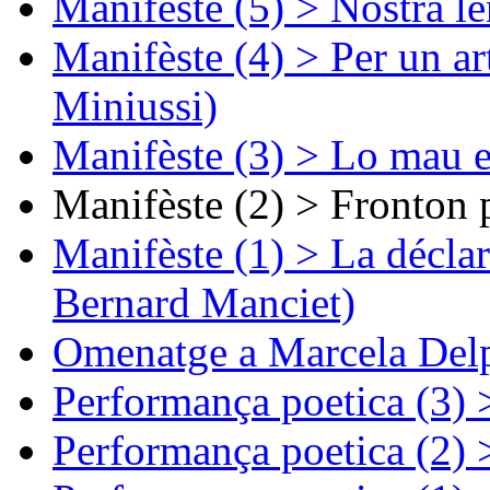
Manifèste (5) > Nòstra l
Manifèste (4) > Per un ar
Miniussi)
Manifèste (3) > Lo mau e
Manifèste (2) > Fronton 
Manifèste (1) > La décla
Bernard Manciet)
Omenatge a Marcela Delp
Performança poetica (3)
Performança poetica (2)