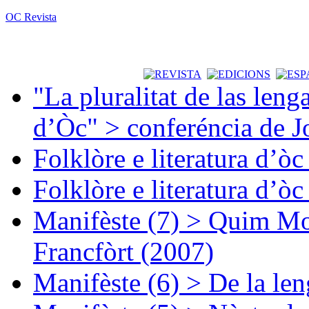
OC Revista
"La pluralitat de las lenga
d’Òc" > conferéncia de J
Folklòre e literatura d’ò
Folklòre e literatura d’ò
Manifèste (7) > Quim Mon
Francfòrt (2007)
Manifèste (6) > De la len