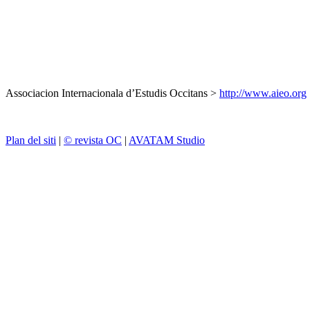
Associacion Internacionala d’Estudis Occitans >
http://www.aieo.org
Plan del siti
|
© revista OC
|
AVATAM Studio