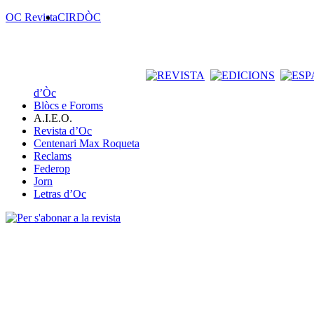
OC Revista
CIRDÒC
d’Òc
Blòcs e Foroms
A.I.E.O.
Revista d’Oc
Centenari Max Roqueta
Reclams
Federop
Jorn
Letras d’Oc