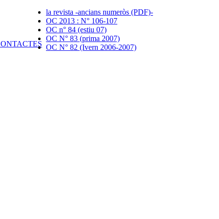
la revista -ancians numeròs (PDF)-
OC 2013 : N° 106-107
OC n° 84 (estiu 07)
OC N° 83 (prima 2007)
OC N° 82 (Ivern 2006-2007)