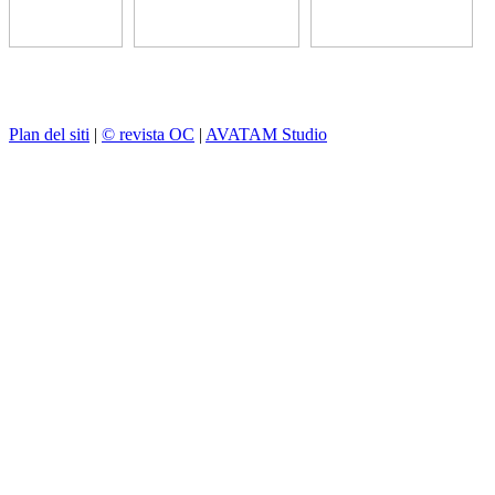
Plan del siti
|
© revista OC
|
AVATAM Studio