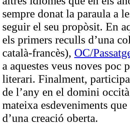
altres idiomes que en els a
sempre donat la paraula a le
seguir el seu propòsit. En a
els primers reculls d’una co
català-francès),
OC/Passatg
a aquestes veus noves poc pr
literari. Finalment, particip
de l’any en el domini occità 
mateixa esdeveniments que s
d’una creació oberta.