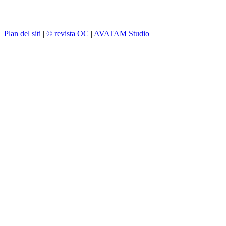
Plan del siti
|
© revista OC
|
AVATAM Studio