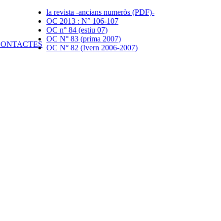
la revista -ancians numeròs (PDF)-
OC 2013 : N° 106-107
OC n° 84 (estiu 07)
OC N° 83 (prima 2007)
OC N° 82 (Ivern 2006-2007)