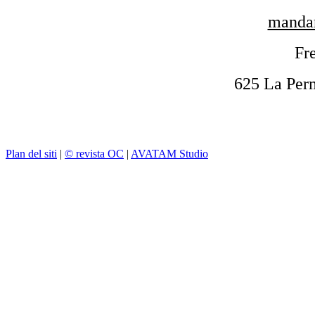
mandar
Fre
625 La Per
Plan del siti
|
© revista OC
|
AVATAM Studio