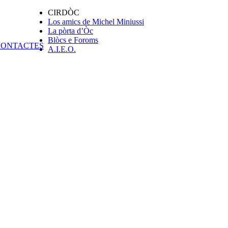
CIRDÒC
Los amics de Michel Miniussi
La pòrta d’Òc
Blòcs e Foroms
A.I.E.O.