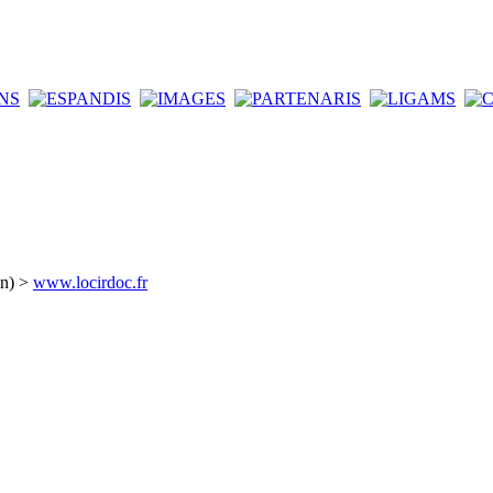
an) >
www.locirdoc.fr