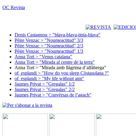
OC Revista
Denis Castagnou > "blava-blava-tinta-blava"
Pèire Venzac > "Noumeactitud" 3/3
Pèire Venzac > "Noumeactitud" 2/3
Pèire Venzac > "Noumeactitud" 1/3
Anna Tort > "Venus catalana"
Anna Tort > "Mirada al centre de la terra"
Anna Tort > "Mirada amb llàgrima d’alfàbrega"
of_esplandi > "How do you sleep Còstasolana ?"
of_esplandi > "My life without aim"
Jaumes Privat > "Gregalas" 1/2
Jaumes Privat > "Gregalas" 2/2
Jaumes Privat > "Convèrsas de l’agach"