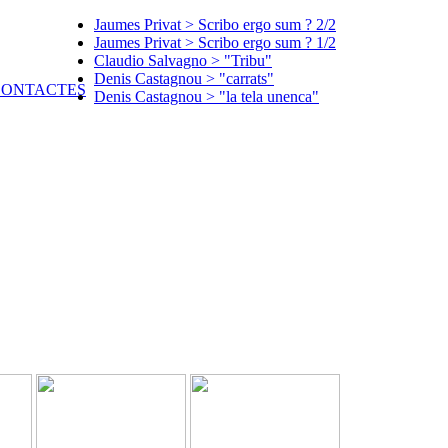
Jaumes Privat > Scribo ergo sum ? 2/2
Jaumes Privat > Scribo ergo sum ? 1/2
Claudio Salvagno > "Tribu"
Denis Castagnou > "carrats"
Denis Castagnou > "la tela unenca"