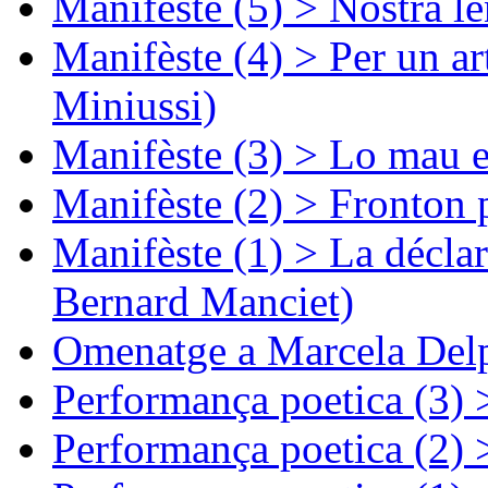
Manifèste (5) > Nòstra l
Manifèste (4) > Per un ar
Miniussi)
Manifèste (3) > Lo mau e
Manifèste (2) > Fronton 
Manifèste (1) > La décla
Bernard Manciet)
Omenatge a Marcela Delp
Performança poetica (3)
Performança poetica (2)