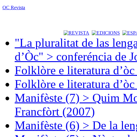
OC Revista
"La pluralitat de las lenga
d’Òc" > conferéncia de J
Folklòre e literatura d’ò
Folklòre e literatura d’ò
Manifèste (7) > Quim Mon
Francfòrt (2007)
Manifèste (6) > De la len