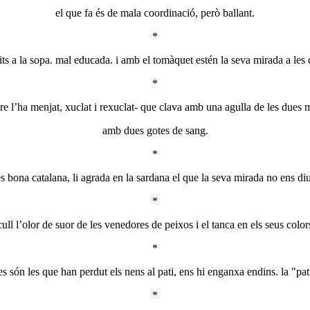
el que fa és de mala coordinació, però ballant.
*
dits a la sopa. mal educada. i amb el tomàquet estén la seva mirada a les
*
altre l’ha menjat, xuclat i rexuclat- que clava amb una agulla de les dues 
amb dues gotes de sang.
*
és bona catalana, li agrada en la sardana el que la seva mirada no ens diu
*
cull l’olor de suor de les venedores de peixos i el tanca en els seus color
*
es són les que han perdut els nens al pati, ens hi enganxa endins. la "pa
*