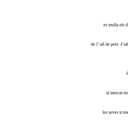
es mulla els 
de l’ ull de peix -l’
al mercat re
les seves icon