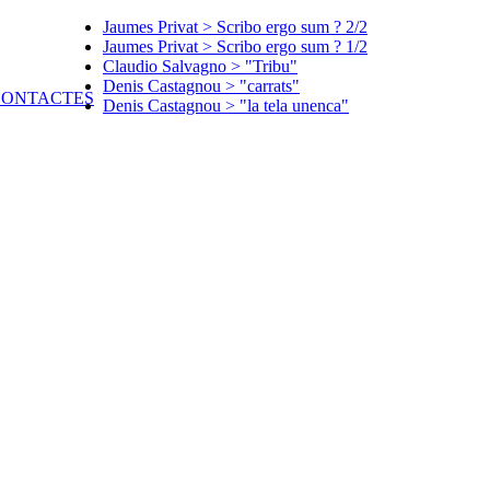
Jaumes Privat > Scribo ergo sum ? 2/2
Jaumes Privat > Scribo ergo sum ? 1/2
Claudio Salvagno > "Tribu"
Denis Castagnou > "carrats"
Denis Castagnou > "la tela unenca"