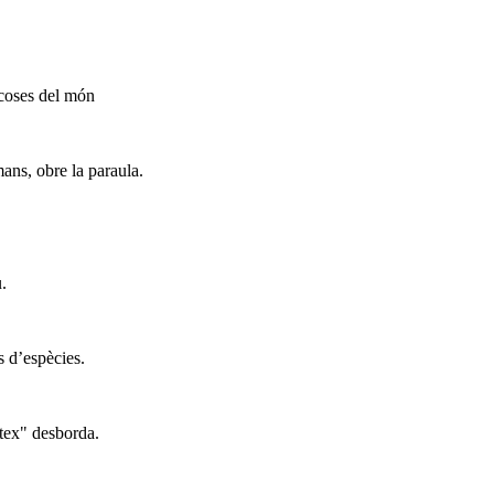
 coses del món
mans, obre la paraula.
.
s d’espècies.
ttex" desborda.