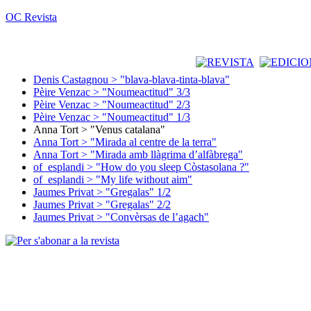
OC Revista
Denis Castagnou > "blava-blava-tinta-blava"
Pèire Venzac > "Noumeactitud" 3/3
Pèire Venzac > "Noumeactitud" 2/3
Pèire Venzac > "Noumeactitud" 1/3
Anna Tort > "Venus catalana"
Anna Tort > "Mirada al centre de la terra"
Anna Tort > "Mirada amb llàgrima d’alfàbrega"
of_esplandi > "How do you sleep Còstasolana ?"
of_esplandi > "My life without aim"
Jaumes Privat > "Gregalas" 1/2
Jaumes Privat > "Gregalas" 2/2
Jaumes Privat > "Convèrsas de l’agach"