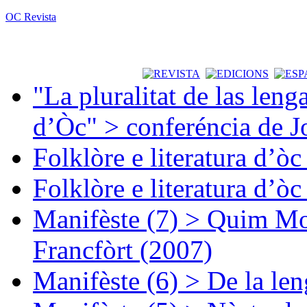
OC Revista
"La pluralitat de las lenga
d’Òc" > conferéncia de J
Folklòre e literatura d’ò
Folklòre e literatura d’ò
Manifèste (7) > Quim Mon
Francfòrt (2007)
Manifèste (6) > De la len