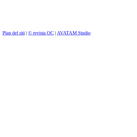
Plan del siti
|
© revista OC
|
AVATAM Studio