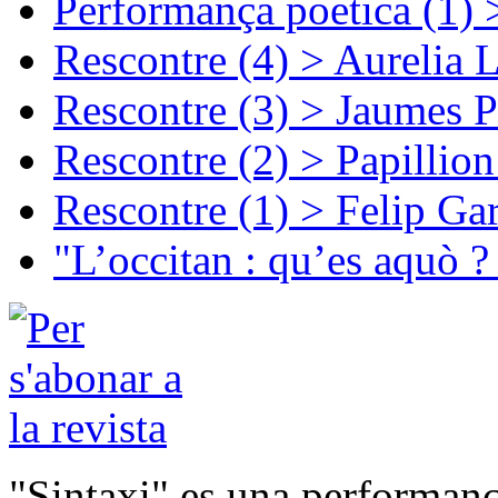
Performança poetica (1)
Rescontre (4) > Aurelia 
Rescontre (3) > Jaumes P
Rescontre (2) > Papillio
Rescontre (1) > Felip Ga
"L’occitan : qu’es aquò ?
"Sintaxi" es una performanç