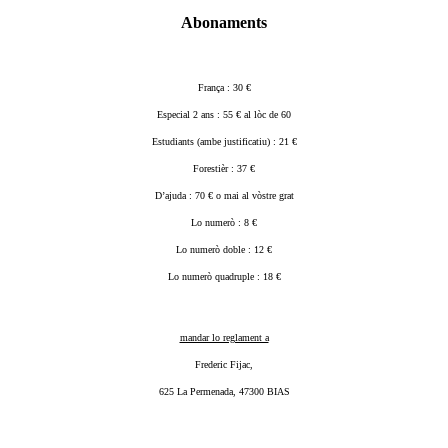
Abonaments
França : 30 €
Especial 2 ans : 55 € al lòc de 60
Estudiants (ambe justificatiu) : 21 €
Forestièr : 37 €
D’ajuda : 70 € o mai al vòstre grat
Lo numerò : 8 €
Lo numerò doble : 12 €
Lo numerò quadruple : 18 €
mandar lo reglament a
Frederic Fijac,
625 La Permenada, 47300 BIAS