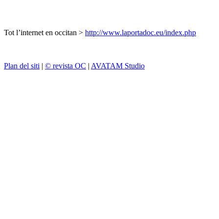
Tot l’internet en occitan >
http://www.laportadoc.eu/index.php
Plan del siti
|
© revista OC
|
AVATAM Studio