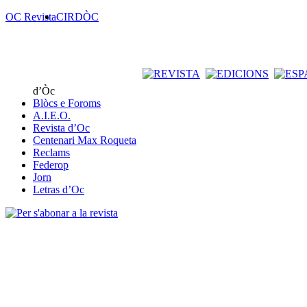
OC Revista
CIRDÒC
d’Òc
Blòcs e Foroms
A.I.E.O.
Revista d’Oc
Centenari Max Roqueta
Reclams
Federop
Jorn
Letras d’Oc