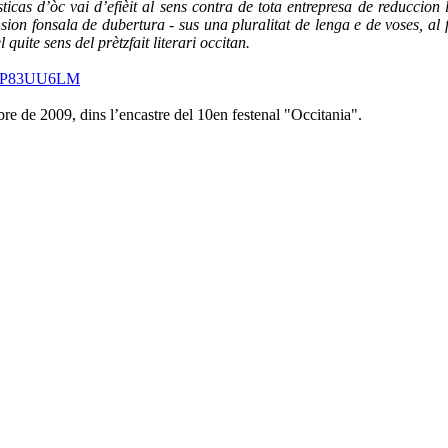
sticas d’òc vai d’efièit al sens contra de tota entrepresa de reducci
on fonsala de dubertura - sus una pluralitat de lenga e de voses, al fi
 quite sens del prètzfait literari occitan.
?d=P83UU6LM
e de 2009, dins l’encastre del 10en festenal "Occitania".