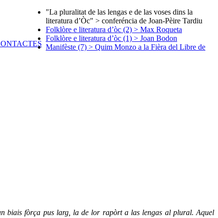
"La pluralitat de las lengas e de las voses dins la
literatura d’Òc" > conferéncia de Joan-Pèire Tardiu
Folklòre e literatura d’òc (2) > Max Roqueta
Folklòre e literatura d’òc (1) > Joan Bodon
Manifèste (7) > Quim Monzo a la Fièra del Libre de
 biais fòrça pus larg, la de lor rapòrt a las lengas al plural. Aquel