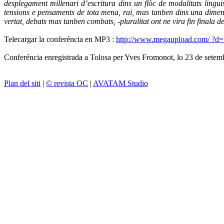
desplegament millenari d’escritura dins un flòc de modalitats lingui
tensions e pensaments de tota mena, rai, mas tanben dins una dimensi
vertat, debats mas tanben combats, -pluralitat ont ne vira fin finala del
Telecargar la conferéncia en MP3 :
http://www.megaupload.com/ 
Conferéncia enregistrada a Tolosa per Yves Fromonot, lo 23 de setembr
Plan del siti
|
© revista OC
|
AVATAM Studio