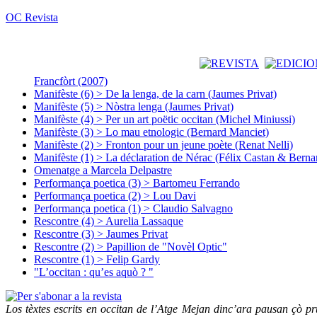
OC Revista
Francfòrt (2007)
Manifèste (6) > De la lenga, de la carn (Jaumes Privat)
Manifèste (5) > Nòstra lenga (Jaumes Privat)
Manifèste (4) > Per un art poëtic occitan (Michel Miniussi)
Manifèste (3) > Lo mau etnologic (Bernard Manciet)
Manifèste (2) > Fronton pour un jeune poète (Renat Nelli)
Manifèste (1) > La déclaration de Nérac (Félix Castan & Berna
Omenatge a Marcela Delpastre
Performança poetica (3) > Bartomeu Ferrando
Performança poetica (2) > Lou Davi
Performança poetica (1) > Claudio Salvagno
Rescontre (4) > Aurelia Lassaque
Rescontre (3) > Jaumes Privat
Rescontre (2) > Papillion de "Novèl Optic"
Rescontre (1) > Felip Gardy
"L’occitan : qu’es aquò ? "
Los tèxtes escrits en occitan de l’Atge Mejan dinc’ara pausan çò pru