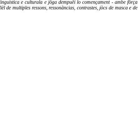
on linguistica e culturala e jòga dempuèi lo començament - ambe fòrça
èl de multiples ressons, ressonàncias, contrastes, jòcs de masca e de