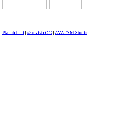
Plan del siti
|
© revista OC
|
AVATAM Studio