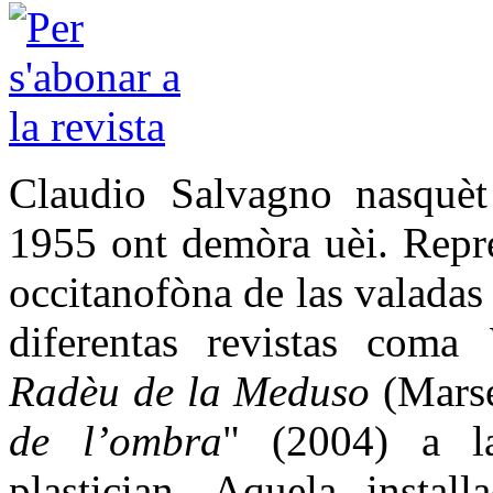
Claudio Salvagno nasquèt
1955 ont demòra uèi. Repres
occitanofòna de las valadas 
diferentas revistas coma
Radèu de la Meduso
(Marse
de l’ombra
" (2004) a l
plastician. Aquela install