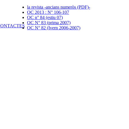
la revista -ancians numeròs (PDF)-
OC 2013 : N° 106-107
OC n° 84 (estiu 07)
OC N° 83 (prima 2007)
OC N° 82 (Ivern 2006-2007)